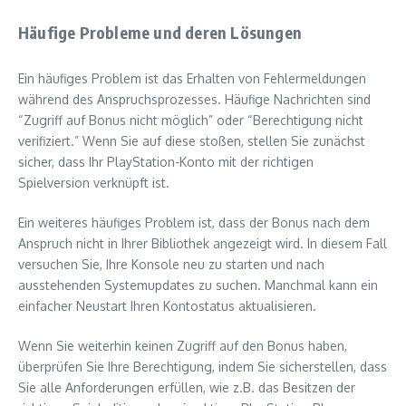
Häufige Probleme und deren Lösungen
Ein häufiges Problem ist das Erhalten von Fehlermeldungen
während des Anspruchsprozesses. Häufige Nachrichten sind
“Zugriff auf Bonus nicht möglich” oder “Berechtigung nicht
verifiziert.” Wenn Sie auf diese stoßen, stellen Sie zunächst
sicher, dass Ihr PlayStation-Konto mit der richtigen
Spielversion verknüpft ist.
Ein weiteres häufiges Problem ist, dass der Bonus nach dem
Anspruch nicht in Ihrer Bibliothek angezeigt wird. In diesem Fall
versuchen Sie, Ihre Konsole neu zu starten und nach
ausstehenden Systemupdates zu suchen. Manchmal kann ein
einfacher Neustart Ihren Kontostatus aktualisieren.
Wenn Sie weiterhin keinen Zugriff auf den Bonus haben,
überprüfen Sie Ihre Berechtigung, indem Sie sicherstellen, dass
Sie alle Anforderungen erfüllen, wie z.B. das Besitzen der