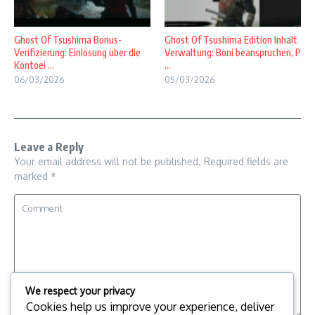
Ghost Of Tsushima Bonus-
Ghost Of Tsushima Edition Inhalt
Verifizierung: Einlösung über die
Verwaltung: Boni beanspruchen, P
Kontoei ...
...
06/03/2026
05/03/2026
Leave a Reply
Your email address will not be published.
Required fields are
marked
*
We respect your privacy
Cookies help us improve your experience, deliver