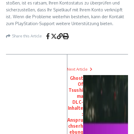
stoßen, ist es ratsam, Ihren Kontostatus zu überprüfen und
sicherzustellen, dass Ihr Spielkauf mit Ihrem Konto verknüpft
ist. Wenn die Probleme weiterhin bestehen, kann der Kontakt
zum PlayStation-Support weitere Unterstützung bieten.
Share this Article
Next Article
Ghost
Of
Tsushi
ma
DLC-
Inhalte
:
Anspru
chserh
ebung