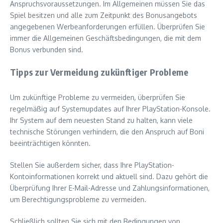
Anspruchsvoraussetzungen. Im Allgemeinen müssen Sie das
Spiel besitzen und alle zum Zeitpunkt des Bonusangebots
angegebenen Werbeanforderungen erfüllen. Überprüfen Sie
immer die Allgemeinen Geschäftsbedingungen, die mit dem
Bonus verbunden sind.
Tipps zur Vermeidung zukünftiger Probleme
Um zukünftige Probleme zu vermeiden, überprüfen Sie
regelmäßig auf Systemupdates auf Ihrer PlayStation-Konsole.
Ihr System auf dem neuesten Stand zu halten, kann viele
technische Störungen verhindern, die den Anspruch auf Boni
beeinträchtigen könnten.
Stellen Sie außerdem sicher, dass Ihre PlayStation-
Kontoinformationen korrekt und aktuell sind. Dazu gehört die
Überprüfung Ihrer E-Mail-Adresse und Zahlungsinformationen,
um Berechtigungsprobleme zu vermeiden.
Schließlich sollten Sie sich mit den Bedingungen von