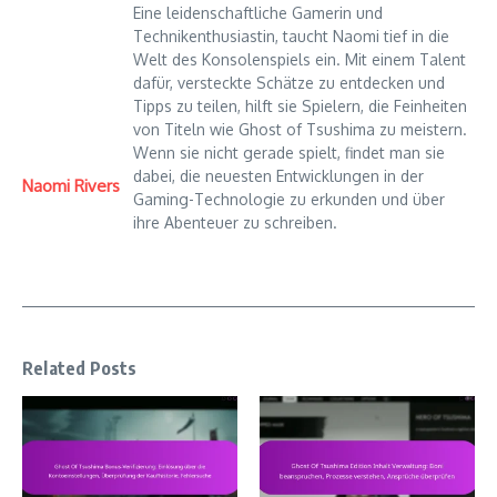
Eine leidenschaftliche Gamerin und
Technikenthusiastin, taucht Naomi tief in die
Welt des Konsolenspiels ein. Mit einem Talent
dafür, versteckte Schätze zu entdecken und
Tipps zu teilen, hilft sie Spielern, die Feinheiten
von Titeln wie Ghost of Tsushima zu meistern.
Wenn sie nicht gerade spielt, findet man sie
dabei, die neuesten Entwicklungen in der
Naomi Rivers
Gaming-Technologie zu erkunden und über
ihre Abenteuer zu schreiben.
Related Posts