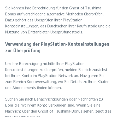
Sie können Ihre Berechtigung für den Ghost of Tsushima-
Bonus auf verschiedene alternative Methoden überprüfen.
Dazu gehört das Überprüfen Ihrer PlayStation-
Kontoeinstellungen, das Durchsehen Ihrer Kaufhistorie und die
Nutzung von Drittanbieter-Überprüfungstools.
Verwendung der PlayStation-Kontoeinstellungen
zur Überprüfung
Um Ihre Berechtigung mithilfe Ihrer PlayStation-
Kontoeinstellungen zu überprüfen, melden Sie sich zunächst
bei Ihrem Konto im PlayStation Network an. Navigieren Sie
zum Bereich Kontoverwaltung, wo Sie Details zu Ihren Käufen
und Abonnements finden können.
Suchen Sie nach Benachrichtigungen oder Nachrichten zu
Boni, die mit Ihrem Konto verbunden sind. Wenn Sie eine
Nachricht über den Ghost of Tsushima-Bonus sehen, zeigt dies