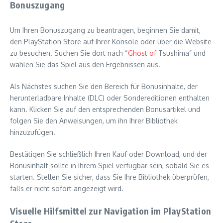
Bonuszugang
Um Ihren Bonuszugang zu beantragen, beginnen Sie damit,
den PlayStation Store auf Ihrer Konsole oder über die Website
zu besuchen. Suchen Sie dort nach “
Ghost of
Tsushima” und
wählen Sie das Spiel aus den Ergebnissen aus.
Als Nächstes suchen Sie den Bereich für Bonusinhalte, der
herunterladbare Inhalte (DLC) oder Sondereditionen enthalten
kann. Klicken Sie auf den entsprechenden Bonusartikel und
folgen Sie den Anweisungen, um ihn Ihrer Bibliothek
hinzuzufügen.
Bestätigen Sie schließlich Ihren Kauf oder Download, und der
Bonusinhalt sollte in Ihrem Spiel verfügbar sein, sobald Sie es
starten. Stellen Sie sicher, dass Sie Ihre Bibliothek überprüfen,
falls er nicht sofort angezeigt wird.
Visuelle Hilfsmittel zur Navigation im PlayStation