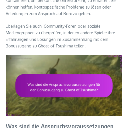
kontaktieren, um persönliche Unterstützung zu erhalten. Sie
können helfen, kontospezifische Probleme zu lösen oder
Anleitungen zum Anspruch auf Boni zu geben.
Überlegen Sie auch, Community-Foren oder soziale
Mediengruppen zu überprüfen, in denen andere Spieler ihre
Erfahrungen und Lösungen im Zusammenhang mit dem
Bonuszugang zu Ghost of Tsushima teilen.
Was sind die Anspruchsvoraussetzungen