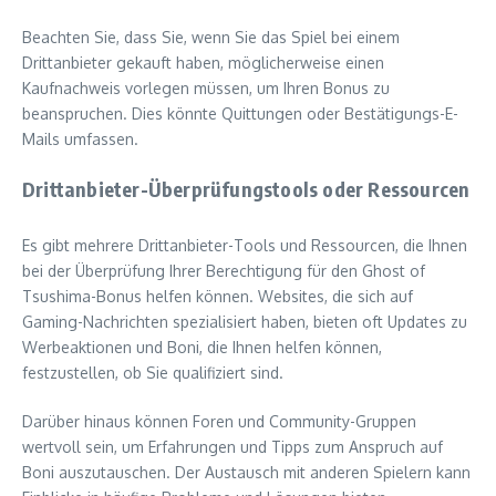
Beachten Sie, dass Sie, wenn Sie das Spiel bei einem
Drittanbieter gekauft haben, möglicherweise einen
Kaufnachweis vorlegen müssen, um Ihren Bonus zu
beanspruchen. Dies könnte Quittungen oder Bestätigungs-E-
Mails umfassen.
Drittanbieter-Überprüfungstools oder Ressourcen
Es gibt mehrere Drittanbieter-Tools und Ressourcen, die Ihnen
bei der Überprüfung Ihrer Berechtigung für den Ghost of
Tsushima-Bonus helfen können. Websites, die sich auf
Gaming-Nachrichten spezialisiert haben, bieten oft Updates zu
Werbeaktionen und Boni, die Ihnen helfen können,
festzustellen, ob Sie qualifiziert sind.
Darüber hinaus können Foren und Community-Gruppen
wertvoll sein, um Erfahrungen und Tipps zum Anspruch auf
Boni auszutauschen. Der Austausch mit anderen Spielern kann