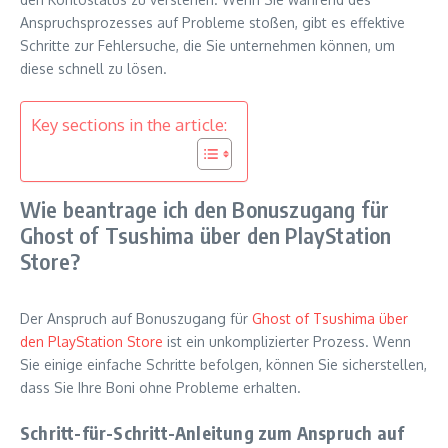
Anspruchsprozesses auf Probleme stoßen, gibt es effektive
Schritte zur Fehlersuche, die Sie unternehmen können, um
diese schnell zu lösen.
Key sections in the article:
Wie beantrage ich den Bonuszugang für
Ghost of Tsushima über den PlayStation
Store?
Der Anspruch auf Bonuszugang für
Ghost of Tsushima
über
den PlayStation Store
ist ein unkomplizierter Prozess. Wenn
Sie einige einfache Schritte befolgen, können Sie sicherstellen,
dass Sie Ihre Boni ohne Probleme erhalten.
Schritt-für-Schritt-Anleitung zum Anspruch auf