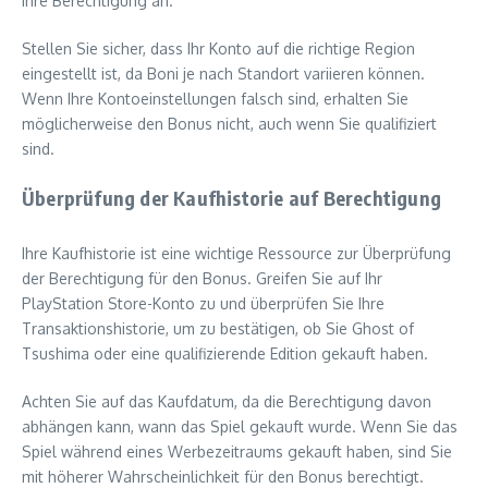
Ihre Berechtigung an.
Stellen Sie sicher, dass Ihr Konto auf die richtige Region
eingestellt ist, da Boni je nach Standort variieren können.
Wenn Ihre Kontoeinstellungen falsch sind, erhalten Sie
möglicherweise den Bonus nicht, auch wenn Sie qualifiziert
sind.
Überprüfung der Kaufhistorie auf Berechtigung
Ihre Kaufhistorie ist eine wichtige Ressource zur Überprüfung
der Berechtigung für den Bonus. Greifen Sie auf Ihr
PlayStation Store-Konto zu und überprüfen Sie Ihre
Transaktionshistorie, um zu bestätigen, ob Sie Ghost of
Tsushima oder eine qualifizierende Edition gekauft haben.
Achten Sie auf das Kaufdatum, da die Berechtigung davon
abhängen kann, wann das Spiel gekauft wurde. Wenn Sie das
Spiel während eines Werbezeitraums gekauft haben, sind Sie
mit höherer Wahrscheinlichkeit für den Bonus berechtigt.