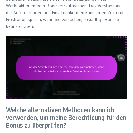
Werbeaktionen oder Boni vertrautmachen. Das Verständnis
der Anforderungen und Einschränkungen kann Ihnen Zeit und
Frustration sparen, wenn Sie versuchen, zukünftige Boni zu
beanspruchen.
Welche alternativen Methoden kann ich
verwenden, um meine Berechtigung für den
Bonus zu überprüfen?