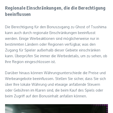
Regionale Einschränkungen, die die Berechtigung
beeinflussen
Die Berechtigung für den Bonuszugang zu Ghost of Tsushima
kann auch durch regionale Einschränkungen beeinflusst
werden. Einige Werbeaktionen sind möglicherweise nur in
bestimmten Ländern oder Regionen verfügbar, was den
Zugang für Spieler außerhalb dieser Gebiete einschränken
kann. Überprüfen Sie immer die Werbedetails, um zu sehen, ob
Ihre Region eingeschlossen ist.
Darüber hinaus können Währungsunterschiede die Preise und
Werbeangebote beeinflussen. Stellen Sie sicher, dass Sie sich
über Ihre lokale Währung und etwaige anfallende Steuern
oder Gebühren im Klaren sind, die beim Kauf des Spiels oder
beim Zugriff auf den Bonusinhalt anfallen können.