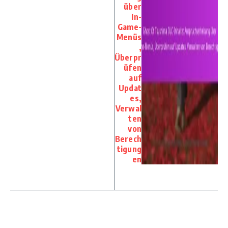
über
In-
Game-
Menüs
,
Überpr
üfen
auf
Updat
es,
Verwal
ten
von
Berech
tigung
en