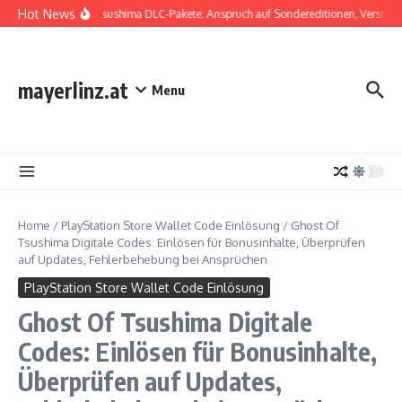
Skip to content
Hot News
Ghost Of Tsushima DLC-Pakete: Anspruch auf Sondereditionen, Verständnis
mayerlinz.at
Menu
Home
/
PlayStation Store Wallet Code Einlösung
/
Ghost Of
Tsushima Digitale Codes: Einlösen für Bonusinhalte, Überprüfen
auf Updates, Fehlerbehebung bei Ansprüchen
PlayStation Store Wallet Code Einlösung
Ghost Of Tsushima Digitale
Codes: Einlösen für Bonusinhalte,
Überprüfen auf Updates,