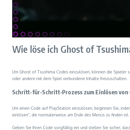
Wie löse ich Ghost of Tsushim
Um Ghost of Tsushima Codes einzulösen, können die Spieler si
oder andere mit dem Spiel verbundene Inhalte freizuschalten.
Schritt-für-Schritt-Prozess zum Einlösen von
Um einen Code auf PlayStation einzulösen, beginnen Sie, indem
einlösen”, die normalerweise am Ende des Menüs zu finden ist.
Geben Sie Ihren Code sorgfältig ein und stellen Sie sicher, d