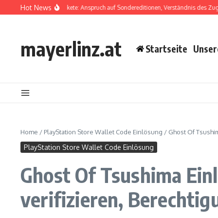
Skip to content
Hot News
 Tsushima DLC-Pakete: Anspruch auf Sondereditionen, Verständnis des Zugriffs au
mayerlinz.at
Startseite
Unser
Home
/
PlayStation Store Wallet Code Einlösung
/
Ghost Of Tsushim
PlayStation Store Wallet Code Einlösung
Ghost Of Tsushima Einl
verifizieren, Berechti