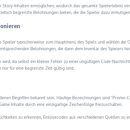
 Story-Inhalten ermöglichen, wodurch das gesamte Spielerlebnis ve
eitlich begrenzte Belohnungen bieten, die die Spieler dazu ermutigen
ionieren
ie Spieler typischerweise zum Hauptmenü des Spiels und wählen die
entsprechenden Belohnungen, die dann dem Inventar des Spielers hi
 wird, da selbst ein kleiner Fehler zu einer ungültigen Code-Nachricht
nur für eine begrenzte Zeit gültig sind.
denen Begriffen bekannt sein. Häufige Bezeichnungen sind “Promo-Co
Game-Inhalte durch eine einzigartige Zeichenfolge freizuschalten.
lichkeiten zu erkennen, Einlösecodes aus verschiedenen Quellen zu e