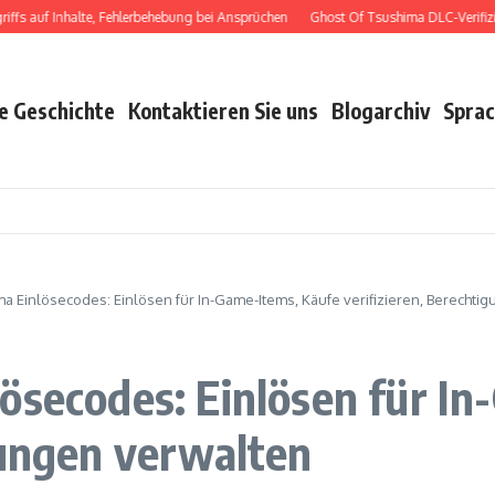
f Inhalte, Fehlerbehebung bei Ansprüchen
Ghost Of Tsushima DLC-Verifizierung:
e Geschichte
Kontaktieren Sie uns
Blogarchiv
Spra
a Einlösecodes: Einlösen für In-Game-Items, Käufe verifizieren, Berechti
ösecodes: Einlösen für I
gungen verwalten